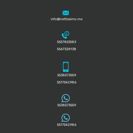
info@nettissimo.mx
5557853583
5567328138
5538573559
5517542986
5538573559
5517542986