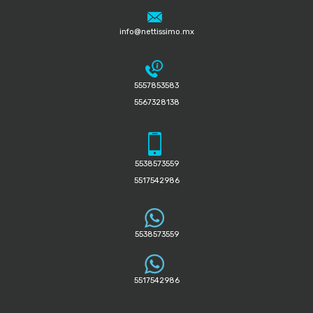
info@nettissimo.mx
5557853583
5567328138
5538573559
5517542986
5538573559
5517542986