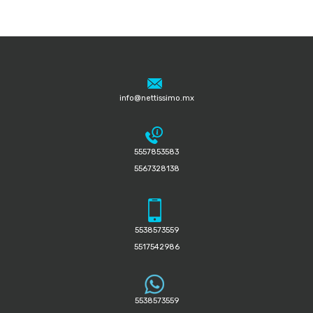
info@nettissimo.mx
5557853583
5567328138
5538573559
5517542986
5538573559