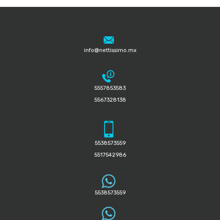
info@nettissimo.mx
5557853583
5567328138
5538573559
5517542986
5538573559