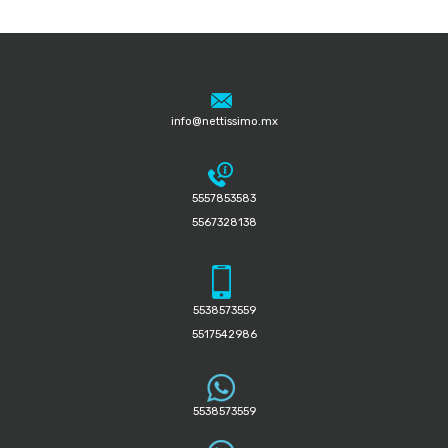
info@nettissimo.mx
5557853583
5567328138
5538573559
5517542986
5538573559