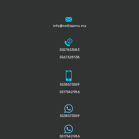
info@nettissimo.mx
5557853583
5567328138
5538573559
5517542986
5538573559
5517542986