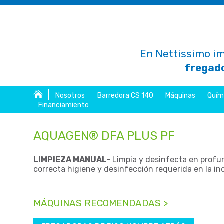
En Nettissimo im
fregado
Nosotros
Barredora CS 140
Máquinas
Quím
Financiamiento
AQUAGEN® DFA PLUS PF
LIMPIEZA MANUAL-
Limpia y desinfecta en profun
correcta higiene y desinfección requerida en la i
MÁQUINAS RECOMENDADAS >