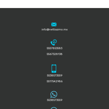
info@nettissimo.mx
5557853583
5567328138
5538573559
5517542986
5538573559