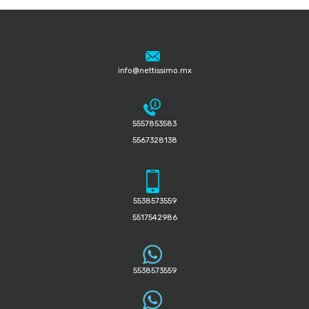
info@nettissimo.mx
5557853583
5567328138
5538573559
5517542986
5538573559