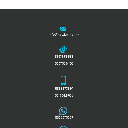
info@nettissimo.mx
5557853583
5567328138
5538573559
5517542986
5538573559