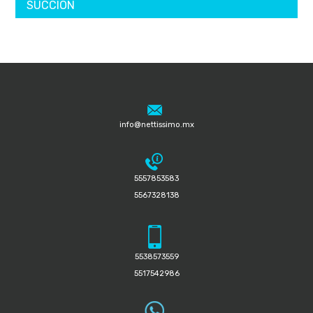
SUCCIÓN
info@nettissimo.mx
5557853583
5567328138
5538573559
5517542986