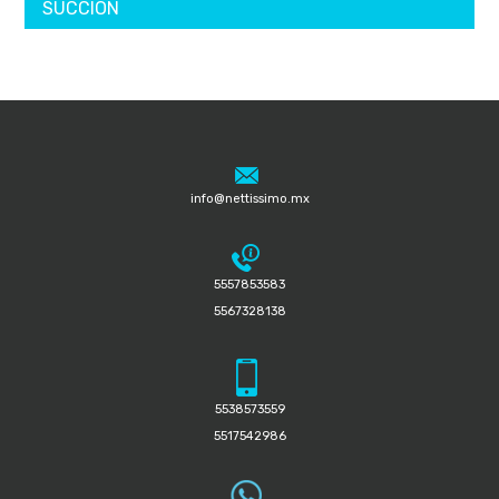
SUCCIÓN
info@nettissimo.mx
5557853583
5567328138
5538573559
5517542986