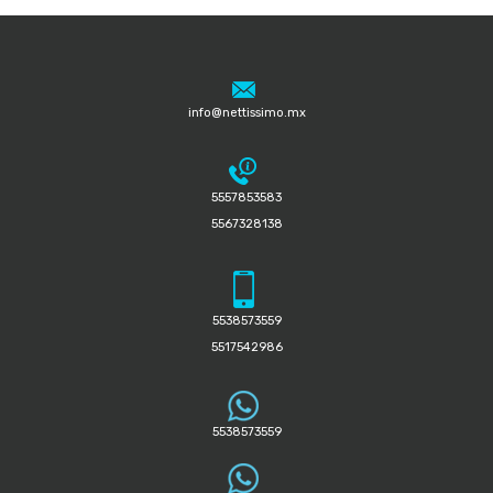
info@nettissimo.mx
5557853583
5567328138
5538573559
5517542986
5538573559