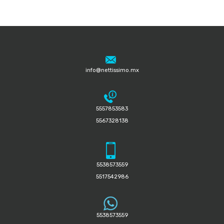
info@nettissimo.mx
5557853583
5567328138
5538573559
5517542986
5538573559