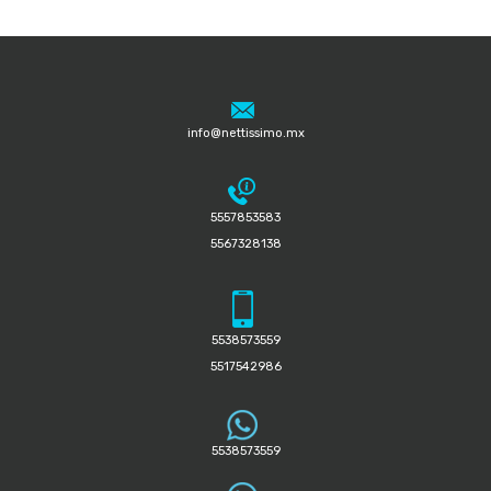
info@nettissimo.mx
5557853583
5567328138
5538573559
5517542986
5538573559