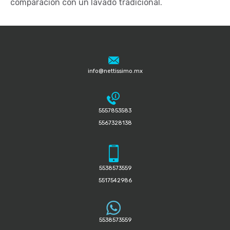
comparación con un lavado tradicional.
info@nettissimo.mx
5557853583
5567328138
5538573559
5517542986
5538573559