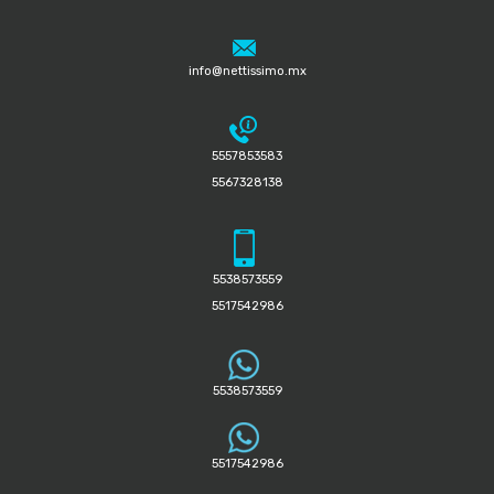
info@nettissimo.mx
5557853583
5567328138
5538573559
5517542986
5538573559
5517542986