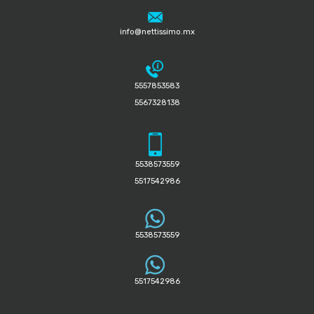
info@nettissimo.mx
5557853583
5567328138
5538573559
5517542986
5538573559
5517542986