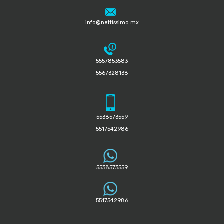
info@nettissimo.mx
5557853583
5567328138
5538573559
5517542986
5538573559
5517542986