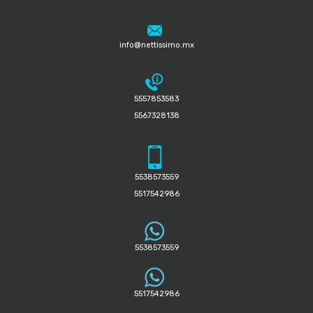
info@nettissimo.mx
5557853583
5567328138
5538573559
5517542986
5538573559
5517542986