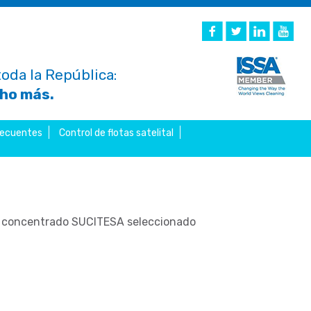
oda la República:
cho más.
recuentes
Control de flotas satelital
to concentrado SUCITESA seleccionado