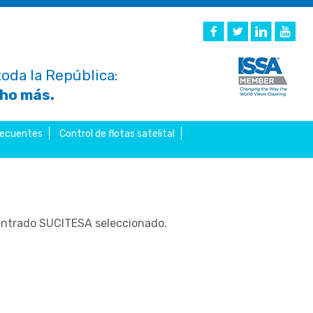
oda la República:
cho más.
recuentes
Control de flotas satelital
centrado SUCITESA seleccionado.