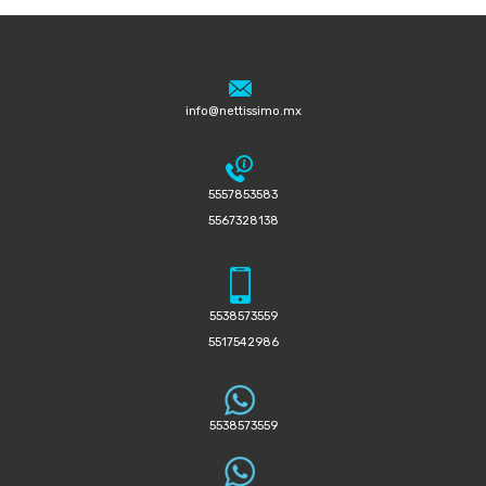
info@nettissimo.mx
5557853583
5567328138
5538573559
5517542986
5538573559