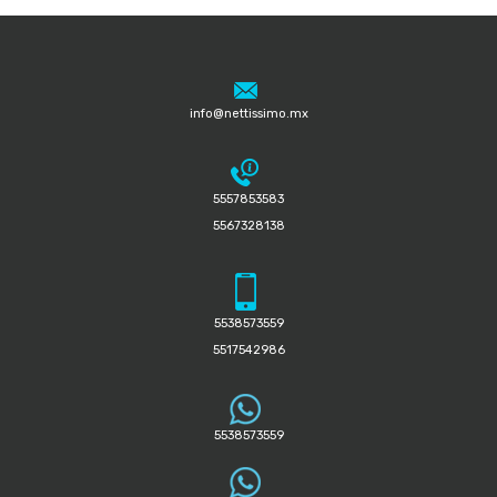
info@nettissimo.mx
5557853583
5567328138
5538573559
5517542986
5538573559