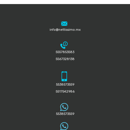
info@nettissimo.mx
5557853583
5567328138
5538573559
5517542986
5538573559