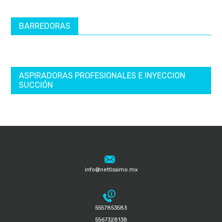
BARREDORAS
ASPIRADORAS PROFESIONALES E INYECCION
SUCCIÓN
info@nettissimo.mx
5557853583
5567328138