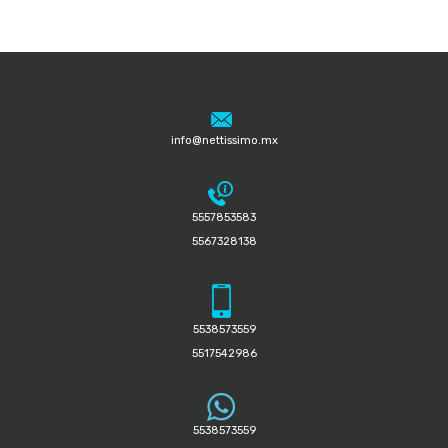
info@nettissimo.mx
5557853583
5567328138
5538573559
5517542986
5538573559