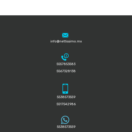
info@nettissimo.mx
5557853583
5567328138
5538573559
5517542986
5538573559