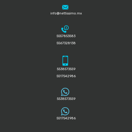
info@nettissimo.mx
5557853583
5567328138
5538573559
5517542986
5538573559
5517542986