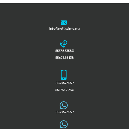
info@nettissimo.mx
5557853583
5567328138
5538573559
5517542986
5538573559