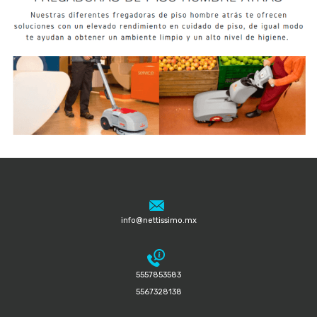
info@nettissimo.mx
5557853583
5567328138