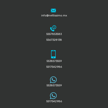
info@nettissimo.mx
5557853583
5567328138
5538573559
5517542986
5538573559
5517542986