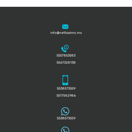
info@nettissimo.mx
5557853583
5567328138
5538573559
5517542986
5538573559