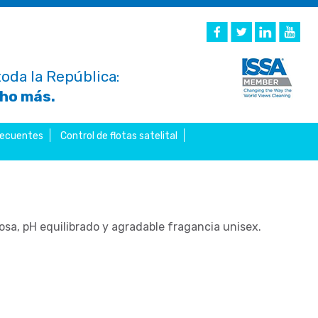
oda la República:
cho más.
recuentes
Control de flotas satelital
sa, pH equilibrado y agradable fragancia unisex.