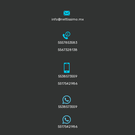
info@nettissimo.mx
5557853583
5567328138
5538573559
5517542986
5538573559
5517542986