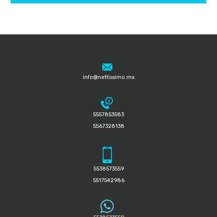
info@nettissimo.mx
5557853583
5567328138
5538573559
5517542986