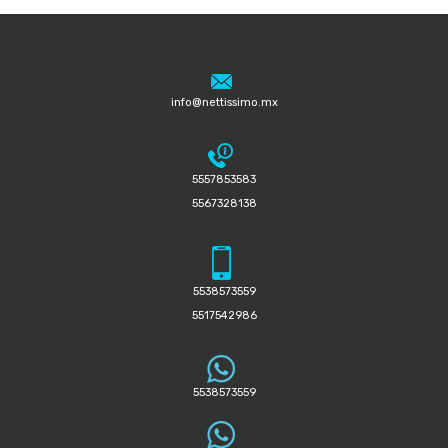
info@nettissimo.mx
5557853583
5567328138
5538573559
5517542986
5538573559