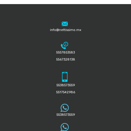
info@nettissimo.mx
5557853583
5567328138
5538573559
5517542986
5538573559