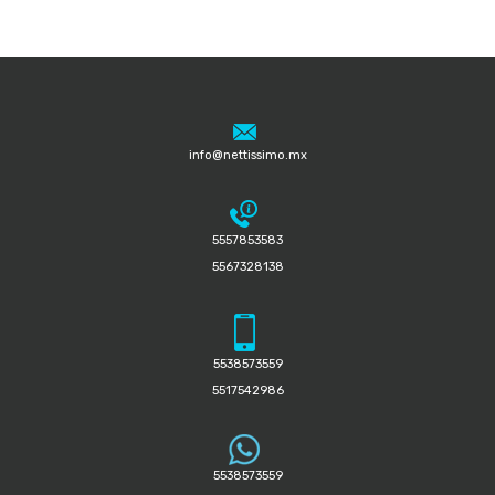
info@nettissimo.mx
5557853583
5567328138
5538573559
5517542986
5538573559