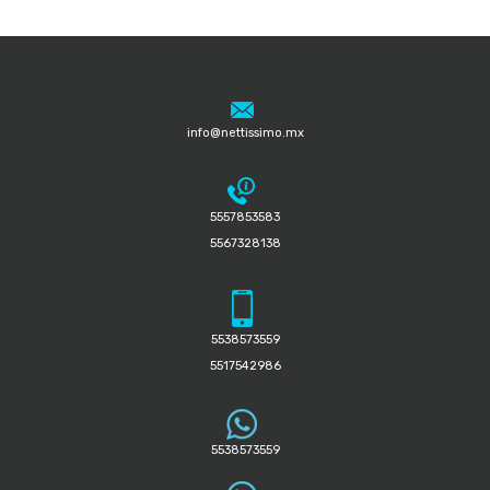
info@nettissimo.mx
5557853583
5567328138
5538573559
5517542986
5538573559