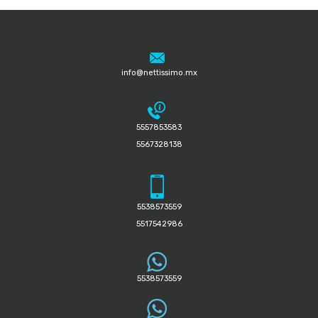
info@nettissimo.mx
5557853583
5567328138
5538573559
5517542986
5538573559