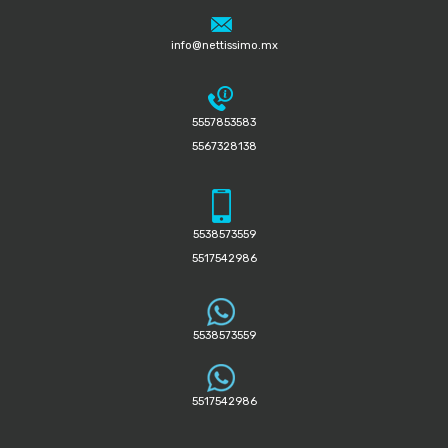
info@nettissimo.mx
5557853583
5567328138
5538573559
5517542986
5538573559
5517542986