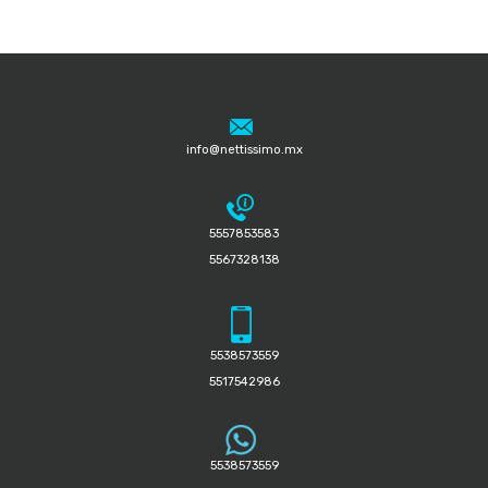
info@nettissimo.mx
5557853583
5567328138
5538573559
5517542986
5538573559