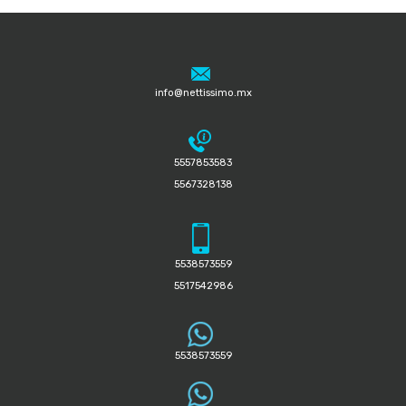
info@nettissimo.mx
5557853583
5567328138
5538573559
5517542986
5538573559