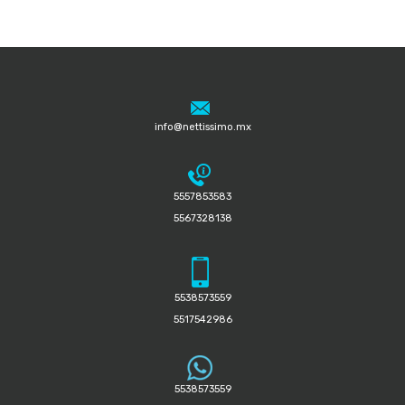
info@nettissimo.mx
5557853583
5567328138
5538573559
5517542986
5538573559