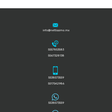
info@nettissimo.mx
5557853583
5567328138
5538573559
5517542986
5538573559