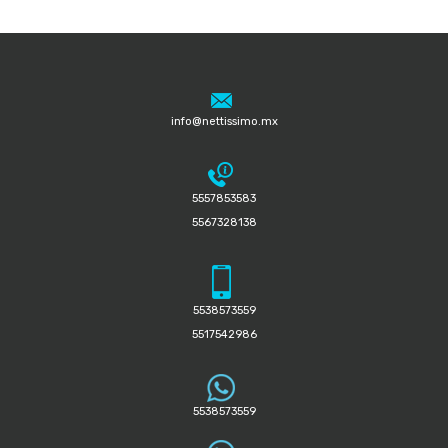
info@nettissimo.mx
5557853583
5567328138
5538573559
5517542986
5538573559