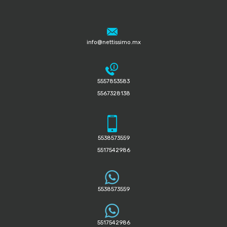
info@nettissimo.mx
5557853583
5567328138
5538573559
5517542986
5538573559
5517542986