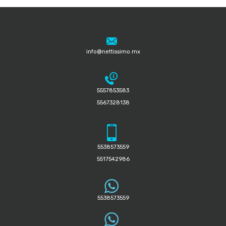
info@nettissimo.mx
5557853583
5567328138
5538573559
5517542986
5538573559