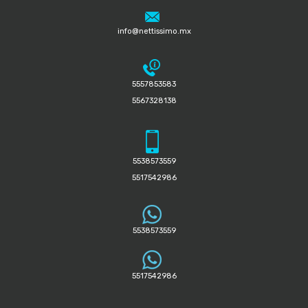
info@nettissimo.mx
5557853583
5567328138
5538573559
5517542986
5538573559
5517542986